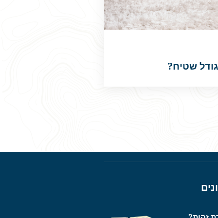
גודל שטיח?
נים
ת זהות?