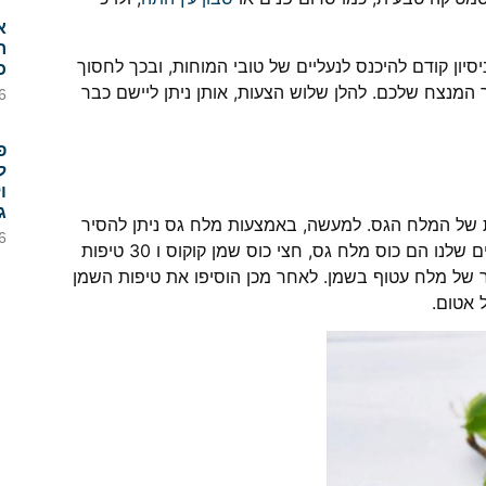
א
ח
ון קודם להיכנס לנעליים של טובי המוחות, ובכך לחסוך
כ
המנצח שלכם. להלן שלוש הצעות, אותן ניתן ליישם כבר
6
פ
ל
ו
ג
ות של המלח הגס. למעשה, באמצעות מלח גס ניתן להסיר
6
תאי עור מתים ולהשאיר את הגוף נקי ורענן. כיצד רוקחים? המרכיבים שלנו הם כוס מלח גס, חצי כוס שמן קוקוס ו 30 טיפות
 של מלח עטוף בשמן. לאחר מכן הוסיפו את טיפות השמן
 אטום.